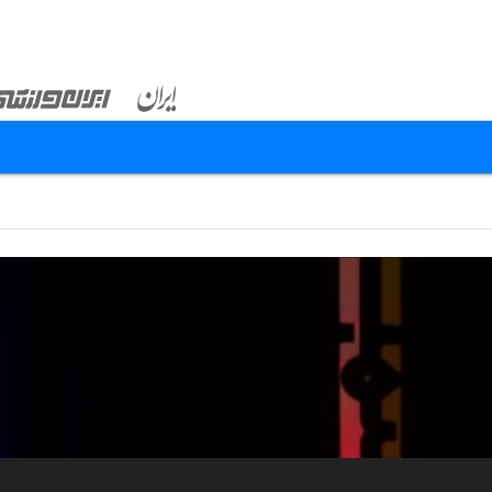
...
...
۸۴
۱۰
۹
۸
۷
۶
۵
۴
۲